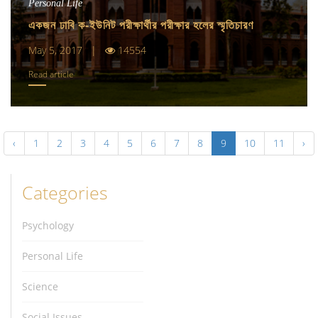
Personal Life
একজন ঢাবি ক-ইউনিট পরীক্ষার্থীর পরীক্ষার হলের স্মৃতিচারণ
May 5, 2017 |
14554
Read article
‹
1
2
3
4
5
6
7
8
9
10
11
›
Categories
Psychology
Personal Life
Science
Social Issues