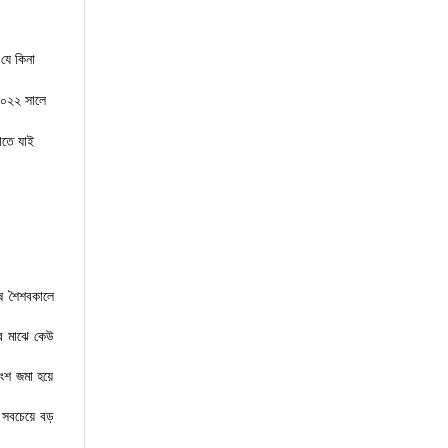
যে কিনা
০২২ সালে
াতে যাই
ষ শৈশবকালে
ের মাঝে কেউ
অংশ জমা হয়ে
র সবচেয়ে বড়