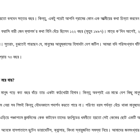
য়তো বলবেন সত্তর বছর। কিন্তু
,
একটু পরেই আপনি গ্রামের কোন এক আত্মীয়ের কথা চিন্তা করবেন 
 ফরাসি নারী জেন ক্যালম
’
র কথা যিনি বেঁচে ছিলেন ১২২ বছর (মৃত্যু ১৯৯৭)। মাত্র ক
’
দিন আগেই
,
২
ন। সুতরাং
,
বুঝতেই পারছেন যে
,
মানুষের আয়ুষ্কালের হিসাবটা বেশ জটিল। আমরা যদি পরিসংখ্যান ঘাঁট
ল প্রায় ৭৩ বছর।
 মরে যায়
?
ানুষ গড়ে কত বছর বাঁচে তার একটা কাঠখোট্টা হিসাব। কিন্তু অবশ্যই এর মাঝে বেশ কিছু মানু
ম নেয়া সব শিশুই কিন্তু যৌবনকালে পদার্পন করতে পারে না। পরিণত বয়স পর্যন্ত বেঁচে থাকা মানুষদ
মতাকে এড়িয়ে পঞ্চাশতম জন্মদিনের কেক কাটবেন তাদের হৃৎপিন্ডের ধমনীতে হয়তো সেই কেকের ছোট একটি 
ে অনেকে হাসপাতালে ছুটেন ডায়াবেটিস
,
ক্যান্সার
,
কিংবা স্নায়ুজনিত সমস্যা নিয়ে। আমাদের জনসংখ্যা