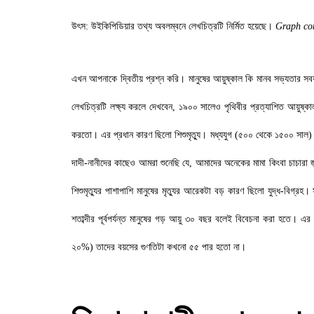
উৎস: উইকিপিডিয়ার তথ্য অবলম্বনে লেখচিত্রটি নির্মিত হয়েছে।
Graph con
এখন আপনাকে দ্বিতীয় প্রশ্ন করি। মানুষের আয়ুষ্কাল কি মানব সভ্যতার স
লেখচিত্রটি লক্ষ্য করলে দেখবেন
,
১৯০০ সালেও পৃথিবীর প্রত্যাশিত আয়ুষ্ক
করতো। এর প্রধান কারণ ছিলো শিশুমৃত্যু। মধ্যযুগ (৫০০ থেকে ১৫০০ সাল) 
দাদী-নানীদের কাছেও আমরা শুনেছি যে
,
আমাদের অনেকের মামা কিংবা চাচারা জ
শিশুমৃত্যুর পাশাপাশি মানুষের মৃত্যুর আরেকটা বড় কারণ ছিলো যুদ্ধ-বিগ্রহ
শতাব্দীর পূর্বপর্যন্ত মানুষের গড় আয়ু ৩০ বছর বলেই বিবেচনা করা হতে।
২০%) তাদের বয়সের গুণতিটা কখনো ৫৫ পার হতো না।