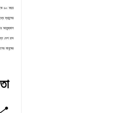
েকে ৬০ বছর
ে ফ্রান্সের
ার আয়ুষ্কাল
স্ত দেশ চাদ
শের মানুষের
রতা