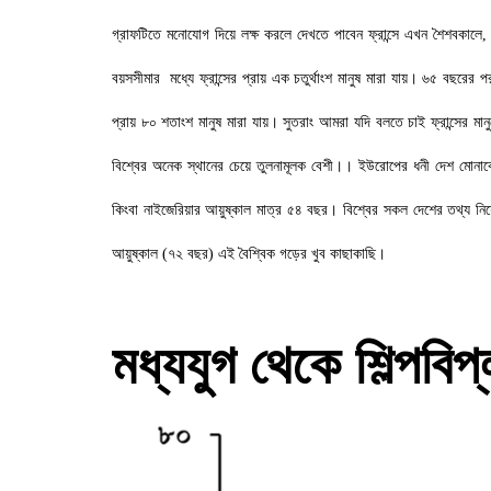
গ্রাফটিতে মনোযোগ দিয়ে লক্ষ করলে দেখতে পাবেন ফ্রান্সে এখন শৈশবকালে
বয়সসীমার মধ্যে ফ্রান্সের প্রায় এক চতুর্থাংশ মানুষ মারা যায়। ৬৫ বছরের
প্রায় ৮০ শতাংশ মানুষ মারা যায়। সুতরাং আমরা যদি বলতে চাই ফ্রান্সের মা
বিশ্বের অনেক স্থানের চেয়ে তুলনামূলক বেশী।। ইউরোপের ধনী দেশ মোনাক
কিংবা নাইজেরিয়ার আয়ুষ্কাল মাত্র ৫৪ বছর। বিশ্বের সকল দেশের তথ্য নিয়
আয়ুষ্কাল (৭২ বছর) এই বৈশ্বিক গড়ের খুব কাছাকাছি।
মধ্যযুগ থেকে শিল্পবি