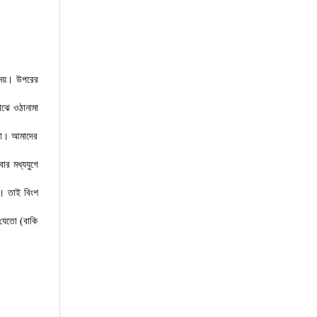
 নয়। উপরের
াঝে ওঠানামা
েতো। আমাদের
র মধ্যযুগে
ে। তাই বিংশ
 যেতো (বাকি