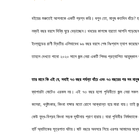
বইয়ের শুরুতেই আপনাকে একটি প্রশ্ন করি। বলুন তো
,
মানুষ কতদিন বাঁচে
?
হ
নব্বই বছর বয়সে দিব্যি ঘুরে বেড়াচ্ছেন। খবরের কাগজে হয়তো আপনি পড়েছেন
ইংল্যান্ডের রাণী দ্বিতীয় এলিযাবেথ ৯৬ বছর বয়সে শেষ নিঃশ্বাস ত্যাগ করেছে
তাহলে দেখতে পাবো ২০২০ সালে জন্ম নেয়া একটি শিশুর প্রত্যাশিত আয়ুষ্কা
তার মানে কি এই যে
,
সবাই ৭৩ বছর পর্যন্ত বাঁচে এবং ৭৩ বছরের পর সব মানুষ
ব্যাপারটা মোটেও এরকম নয়। এই ৭৩ বছর হলো পৃথিবীতে জন্ম নেয়া সকল ম
কলেরা
,
ধনুষ্টংকার
,
কিংবা যক্ষার মতো রোগে আক্রান্ত হয়ে মারা যায়। তাই জন্
কেউ যুদ্ধ-বিগ্রহ কিংবা সড়ক দূর্ঘটনায় প্রাণ হারায়। যারা পৃথিবীর নির্ম
হার্ট অ্যাটাকের সূত্রপাত ঘটায়। ষাট বছরে অবসরে গিয়ে এরপর আমাদের মধ্য