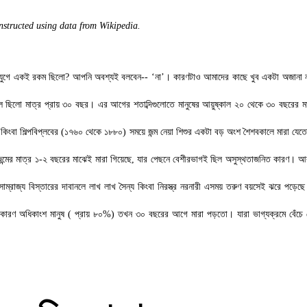
structed using data from Wikipedia.
বযুগে একই রকম ছিলো
?
আপনি অবশ্যই বলবেন--
‘
না
’
। কারণটাও আমাদের কাছে খুব একটা অজানা
াল ছিলো মাত্র প্রায় ৩০ বছর। এর আগের শতাব্দিগুলোতে মানুষের আয়ুষ্কাল ২০ থেকে ৩০ বছরের ম
কিংবা শিল্পবিপ্লবের (১৭৬০ থেকে ১৮৮০) সময়ে জন্ম নেয়া শিশুর একটা বড় অংশ শৈশবকালে মারা য
ন্মের মাত্র ১-২ বছরের মাঝেই মারা গিয়েছে
,
যার পেছনে বেশীরভাগই ছিল অসুস্থতাজনিত কারণ। আবা
। সাম্রাজ্য বিস্তারের দাবানলে লাখ লাখ সৈন্য কিংবা নিরস্ত্র নরনারী এসময় তরুণ বয়সেই ঝরে পড়েছ
 এর কারণ অধিকাংশ মানুষ ( প্রায় ৮০%) তখন ৩০ বছরের আগে মারা পড়তো। যারা ভাগ্যক্রমে বেঁচে