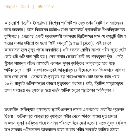
May 27, 2020 |
11451
আঠারো’শ শতাব্দীর ইংল‍্যান্ড। বিশ্বের প্রতিটি প্রান্তে তখন ব্রিটিশ সাম্রাজ‍্যের
জয়ে জয়কার। জ্ঞান-বিজ্ঞানের চর্চাটাও তখন অক্সফোর্ড-ক‍্যামব্রীজ বিশ্ববিদ‍্যালয়ের
কুক্ষিগত। এধরণের একটি প্রতাপশালী অবস্থায় ব্রিটিশদের মনে যে বস্তুটি ভীষণ
ভয়ের সঞ্চার ঘটাতো তা হলো “গুটি বসন্ত” (small pox). এই রোগে
আক্রান্ত হলে মৃত‍্যু প্রায় অবধারিত। গুটি বসন্ত রোগীর সমগ্র শরীর জুড়ে ছোট
ছোট গুটি গুটি দানা সৃষ্টি হয়। সেই দানার ভেতরে তৈরি হয় গন্ধযুক্ত পুঁজ। সেই
পুঁজের সামান‍্য আঁচড় লাগতেই একজন সুস্থ ব‍্যক্তিও আক্রান্ত হয়ে পড়ে
গুটিবসন্তে। তাই, স্বভাবতভাবেই আক্রান্ত রোগীদেরকে সামাজিকভাবে আলাদা
করে দেয়া হতো। সেসময় ইংল‍্যান্ডের বড় শহরগুলোতে মোট জনসংখ‍্যার প্রায়
২০% মানুষই গুটিবসন্তের কারণে মৃত‍্যুবরণ করতো। তাই, ব্রিটিশ সাম্রাজ‍্যের
তখন সবচেয়ে বড় চ‍্যালেঞ্জ হয়ে দাড়াঁয় গুটিবসন্তের প্রতিকার আবিষ্কার।
তৎকালীন মেডিক‍্যাল ব‍্যবস্থায় ভ‍্যারিওলেশন নামক একধরণের থেরাপির প্রচলন
ছিলো। গুটিবসন্ত আক্রান্ত ব‍্যক্তির শরীর থেকে শুকিয়ে যাওয়া মৃত চামড়া
একজন সুস্থ ব‍্যক্তির গায়ে সামান‍্য পরিমাণে ঘঁষে দেয়া হতো। এতে সুস্থ ব‍্যক্তি
অল্প মাত্রায় গুটিবসন্তে আক্রান্ত হতো যা তার শরীর সহজেই কাটিয়ে উঠতে