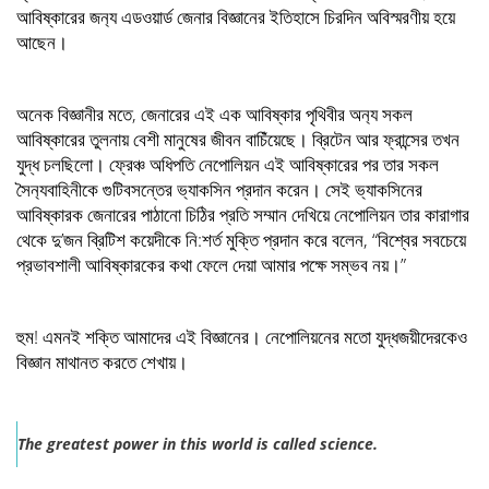
আবিষ্কারের জন‍্য এডওয়ার্ড জেনার বিজ্ঞানের ইতিহাসে চিরদিন অবিস্মরণীয় হয়ে
আছেন।
অনেক বিজ্ঞানীর মতে, জেনারের এই এক আবিষ্কার পৃথিবীর অন‍্য সকল
আবিষ্কারের তুলনায় বেশী মানুষের জীবন বাচিঁয়েছে। ব্রিটেন আর ফ্রান্সের তখন
যুদ্ধ চলছিলো। ফ্রেঞ্চ অধিপতি নেপোলিয়ন এই আবিষ্কারের পর তার সকল
সৈন‍্যবাহিনীকে গুটিবসন্তের ভ‍্যাকসিন প্রদান করেন। সেই ভ‍্যাকসিনের
আবিষ্কারক জেনারের পাঠানো চিঠির প্রতি সম্মান দেখিয়ে নেপোলিয়ন তার কারাগার
থেকে দু’জন ব্রিটিশ কয়েদীকে নি:শর্ত মুক্তি প্রদান করে বলেন, “বিশ্বের সবচেয়ে
প্রভাবশালী আবিষ্কারকের কথা ফেলে দেয়া আমার পক্ষে সম্ভব নয়।”
হুম! এমনই শক্তি আমাদের এই বিজ্ঞানের। নেপোলিয়নের মতো যুদ্ধজয়ীদেরকেও
বিজ্ঞান মাথানত করতে শেখায়।
The greatest power in this world is called science.