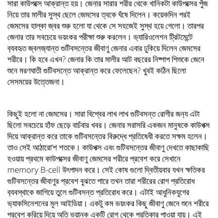
সারা কাউপক্সে আক্রান্ত হয়। জেনার সারার শরীর থেকে খানিকটা কাউপক্সের পুঁজ
নিয়ে তার মালীর সুস্থ ছেলে জেমসের ত্বকে ঘঁষে দিলেন। কয়েকদিন পরই
জেমসের হাল্কা জ্বর শুরু হলো যা থেকে সে সহজেই সুস্থ হয়ে গেলো। তারপর
জেনার তার সবচেয়ে ভয়ংকর পরীক্ষা শুরু করলেন। ভ‍্যারিওলেশন ট্রিটমেন্টে
ব‍্যবহৃত জ্বলজ‍্যান্ত গুটিবসন্তের জীবাণু জেনার এবার ঢুকিয়ে দিলেন জেমসের
শরীরে। কি হবে এখন? জেনার কি তার মালীর আট বছরের নিষ্পাপ শিশুকে জেনে
শুনে মরণঘাতী গুটিবসন্তে আক্রান্ত করে ফেলেছেন? খুবই কঠিন ছিলো
সেসময়ের উত্তেজনা।
কিছুই হলো না জেমসের। সারা বিশ্বের লাখ লাখ গুটিবসন্ত রোগীর জন‍্য এটা
ছিলো সবচেয়ে হাঁফ ছেড়ে বাচঁবার খবর। জেনার সরাসরি একজন মানুষকে কাউপক্স
দিয়ে আক্রান্ত করে তাকে গুটিবসন্তের বিরুদ্ধে প্রতিষেধী করতে সক্ষম হলেন।
তাও সেই আঠারো’শ শতকে। কাউপক্স এবং গুটিবসন্তের জীবাণু দেখতে কাছাকাছি
হওয়ায় প্রথমে কাউপক্সের জীবাণু জেমসের শরীরে প্রবেশ করে সেখানে
memory B-cell উৎপাদন করে। সেই কোষ গুলো দ্বিতীয়বার যখন ক্ষতিকর
গুটিবসন্তের জীবাণুর প্রবেশ বুঝতে পারে তখন তারা শরীরের রোগ প্রতিরোধ
ব‍্যবস্থাকে জাগিয়ে তুলে গুটিবসন্ত প্রতিরোধ করে। এটাই আধুনিকযুগের
ভ‍্যাকসিনেশনের মূল আইডিয়া। একটু কম ভয়ংকর কিছু জীবাণু জেনে শুনে শরীরে
প্রবেশ করিয়ে দিয়ে অতি ভয়ানক একটি রোগ থেকে প্রতিকার পাওয়া যায়। এই