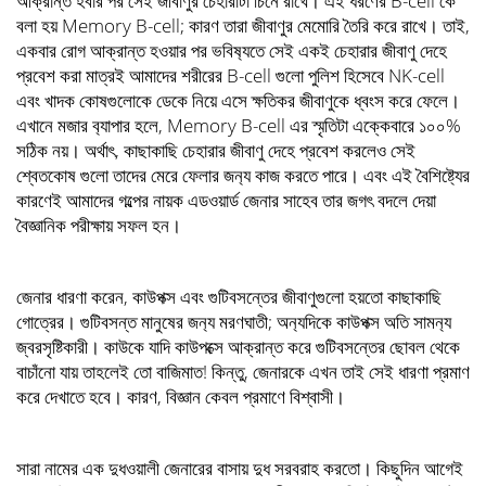
আক্রান্ত হবার পর সেই জীবাণুর চেহারাটা চিনে রাখে। এই ধরণের B-cell কে
বলা হয় Memory B-cell; কারণ তারা জীবাণুর মেমোরি তৈরি করে রাখে। তাই,
একবার রোগ আক্রান্ত হওয়ার পর ভবিষ‍্যতে সেই একই চেহারার জীবাণু দেহে
প্রবেশ করা মাত্রই আমাদের শরীরের B-cell গুলো পুলিশ হিসেবে NK-cell
এবং খাদক কোষগুলোকে ডেকে নিয়ে এসে ক্ষতিকর জীবাণুকে ধ্বংস করে ফেলে।
এখানে মজার ব‍্যাপার হলে, Memory B-cell এর স্মৃতিটা এক্কেবারে ১০০%
সঠিক নয়। অর্থাৎ, কাছাকাছি চেহারার জীবাণু দেহে প্রবেশ করলেও সেই
শ্বেতকোষ গুলো তাদের মেরে ফেলার জন‍্য কাজ করতে পারে। এবং এই বৈশিষ্ট‍্যের
কারণেই আমাদের গল্পের নায়ক এডওয়ার্ড জেনার সাহেব তার জগৎ বদলে দেয়া
বৈজ্ঞানিক পরীক্ষায় সফল হন।
জেনার ধারণা করেন, কাউপক্স এবং গুটিবসন্তের জীবাণুগুলো হয়তো কাছাকাছি
গোত্রের। গুটিবসন্ত মানুষের জন‍্য মরণঘাতী; অন‍্যদিকে কাউপক্স অতি সামন‍্য
জ্বরসৃষ্টিকারী। কাউকে যাদি কাউপক্সে আক্রান্ত করে গুটিবসন্তের ছোবল থেকে
বাচাঁনো যায় তাহলেই তো বাজিমাত! কিন্তু, জেনারকে এখন তাই সেই ধারণা প্রমাণ
করে দেখাতে হবে। কারণ, বিজ্ঞান কেবল প্রমাণে বিশ্বাসী।
সারা নামের এক দুধওয়ালী জেনারের বাসায় দুধ সরবরাহ করতো। কিছুদিন আগেই