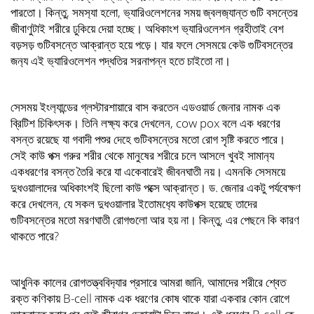
পারতো। কিন্তু, সমস‍্যা হলো, ভ‍্যারিওলেশনের সময় জ্বলজ‍্যান্ত গুটি বসন্তের
জীবাণুটাই শরীরে ঢুকিয়ে দেয়া হচ্ছে। অধিকাংশ ভ‍্যারিওলেশন গ্রহীতাই বেশ
বড়সড় গুটিবসন্তে আক্রান্ত হয়ে পড়ে। যার ফলে সেসময়ে কেউ গুটিবসন্তের
জন‍্য এই ভ‍্যারিওলেশন পদ্ধতির সরনাপন্ন হতে চাইতো না।
সেসময় ইংল‍্যান্ডের গ্লস্টারশায়ারে বাস করতেন এডওয়ার্ড জেনার নামক এক
ব্রিটিশ চিকিৎসক। তিনি লক্ষ‍্য করে দেখলেন, cow pox বলে এক ধরণের
বসন্ত রয়েছে যা গবাদী পশুর দেহে গুটিবসন্তের মতো রোগ সৃষ্টি করতে পারে।
সেই কাউ পক্স গরুর শরীর থেকে মানুষের শরীরে চলে আসলে খুবই সামান‍্য
একধরণের বসন্ত তৈরি করে যা একেবারেই জীবনঘাতী নয়। এমনকি সেসময়ে
দুধওয়ালাদের অধিকাংশই ছিলো কাউ পক্সে আক্রান্ত। ড. জেনার একটু পর্যবেক্ষণ
করে দেখলেন, যে সকল দুধওয়ালার ইতোমধ‍্যে কাউপক্স হয়েছে তাদের
গুটিবসন্তের মতো মরণঘাতী রোগগুলো আর হয় না। কিন্তু, এর পেছনে কি কারণ
থাকতে পারে?
আধুনিক কালের রোগতত্ত্ববিদ‍্যার প্রসারে আমরা জানি, আমাদের শরীরে শ্বেত
রক্ত কণিকায় B-cell নামক এক ধরণের কোষ থাকে যারা একবার কোন রোগে