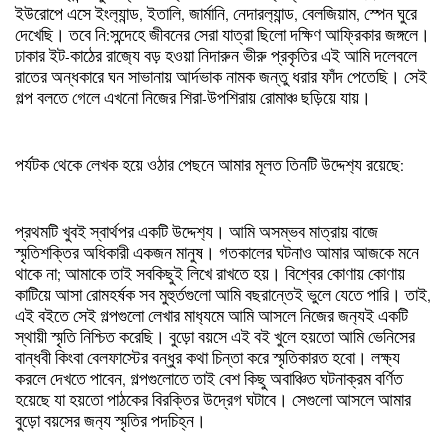
ইউরোপে
এসে
ইংল‍্যান্ড
,
ইতালি
,
জার্মানি
,
নেদারল‍্যান্ড
,
বেলজিয়াম
,
স্পেন
ঘুরে
দেখেছি।
তবে
নি
:
সন্দেহে
জীবনের
সেরা
যাত্রা
ছিলো
দক্ষিণ
আফ্রিকার
জঙ্গলে।
ঢাকার
ইট
-
কাঠের
রাজ‍্যে
বড়
হওয়া
নিদারুন
ভীরু
প্রকৃতির
এই
আমি
দলেবলে
রাতের
অন্ধকারে
ঘন
সাভানায়
আর্দভাক
নামক
জন্তু
ধরার
ফাঁদ
পেতেছি।
সেই
গল্প
বলতে
গেলে
এখনো
নিজের
শিরা
-
উপশিরায়
রোমাঞ্চ
ছড়িয়ে
যায়।
পর্যটক
থেকে
লেখক
হয়ে
ওঠার
পেছনে
আমার
মূলত
তিনটি
উদ্দেশ‍্য
রয়েছে
:
প্রথমটি
খুবই
স্বার্থপর
একটি
উদ্দেশ‍্য।
আমি
অসম্ভব
মাত্রায়
বাজে
স্মৃতিশক্তির
অধিকারী
একজন
মানুষ।
গতকালের
ঘটনাও
আমার
আজকে
মনে
থাকে
না
;
আমাকে
তাই
সবকিছুই
লিখে
রাখতে
হয়।
বিশ্বের
কোণায়
কোণায়
কাটিয়ে
আসা
রোমহর্ষক
সব
মুহুর্তগুলো
আমি
বছরান্তেই
ভুলে
যেতে
পারি।
তাই
,
এই
বইতে
সেই
গল্পগুলো
লেখার
মাধ‍্যমে
আমি
আসলে
নিজের
জন‍্যই
একটি
স্থায়ী
স্মৃতি
নিশ্চিত
করেছি।
বুড়ো
বয়সে
এই
বই
খুলে
হয়তো
আমি
ভেনিসের
বান্ধবী
কিংবা
বেলফাস্টের
বন্ধুর
কথা
চিন্তা
করে
স্মৃতিকারত
হবো।
লক্ষ‍্য
করলে
দেখতে
পাবেন
,
গল্পগুলোতে
তাই
বেশ
কিছু
অবাঞ্চিত
ঘটনাক্রম
বর্ণিত
হয়েছে
যা
হয়তো
পাঠকের
বিরক্তির
উদ্রেগ
ঘটাবে।
সেগুলো
আসলে
আমার
বুড়ো
বয়সের
জন‍্য
স্মৃতির
পদচিহ্ন।