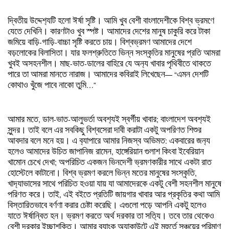
দ্বিতীয়
উদ্দেশ‍্যটি
হলো
ঈর্ষা
সৃষ্টি।
আমি
খুব
বেশী
বাংলাদেশীকে
বিশ্ব
ভ্রমণে
যেতে
দেখিনি।
কারণটাও
খুব
স্পষ্ট।
আমাদের
দেশের
মানুষ
চাকুরি
করে
টাকা
জমিয়ে
বাড়ি
-
গাড়ি
-
বাচ্চা
সৃষ্টি
করতে
চায়।
বিশ্বভ্রমণ
আমাদের
দেশে
বড়লোকের
বিলাসিতা।
যার
ফলশ্রুতিতে
ভিন্ন
সংস্কৃতির
মানুষের
প্রতি
আমরা
খুবই
অসহনশীল।
মাছ
-
ভাত
-
ডালের
বাহিরে
যে
অন‍্য
খাবার
পৃথিবীতে
থাকতে
পারে
তা
আমরা
মানতে
নারাজ।
আমাদের
কবিরাই
লিখেছেন
— “
এমন
দেশটি
কোথাও
খুঁজে
পাবে
নাকো
তুমি
…”
আমার
মতে
,
ডাল
-
ভাত
-
আলুভর্তা
অবশ‍্যই
স্বর্গীয়
খাবার
;
বাংলাদেশ
অবশ‍্যই
সুন্দর।
তাই
বলে
এর
সবকিছু
বিশ্বসেরা
দাবী
করাটা
একটু
অপরিণত
শিশুর
আবদার
বলে
মনে
হয়।
এ
ব‍্যাপারে
আমার
নিজস্ব
অভিমত
:
একবারের
জন‍্য
হলেও
আমাদের
উচিত
জাপানিজ
রামেন
,
হাঙ্গেরিয়ান
গুলাশ
কিংবা
ইবেরিয়ান
খামোন
চেখে
দেখা
;
অপরিচিত
একজন
ভিনদেশী
ভ্রমণকারীর
সাথে
একটা
রাত
হোস্টেলে
কাটানো।
বিশ্ব
ভ্রমণ
করলে
ভিন্ন
মতের
মানুষের
সংস্কৃতি
,
খাদ‍্যাভাসের
সাথে
পরিচিত
হওয়া
যায়
যা
আমাদেরকে
একটু
বেশী
সহনশীল
মানুষে
পরিণত
করে।
তাই
,
এই
বইতে
প্রতিটি
জায়গার
খাবার
আর
প্রকৃতির
কথা
আমি
বিস্তারিতভাবে
বর্ণণা
করার
চেষ্টা
করেছি।
এগুলো
পড়ে
আপনি
একটু
হলেও
যাতে
ঈর্ষান্বিত
হন।
ভ্রমণ
করতে
অর্থ
দরকার
তা
সত‍্যি।
তবে
তার
থেকেও
বেশী
দরকার
ইচ্ছাশক্তি।
আমার
ব‍্যাংক
অ‍্যাকাউন্টে
এই
মুহুর্তে
সঞ্চয়ের
পরিমাণ