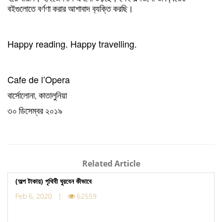
বইগুলোতে
বর্ণণা
করার
আশাবাদ
ব‍্যক্তি
করছি।
Happy reading. Happy travelling.
Cafe de l’Opera
বার্সোলোনা
,
কাতালুনিয়া
৩০
ডিসেম্বর
২০১৯
Related Article
(অল্প টাকায়) পৃথিবী ঘুরবেন কীভাবে
Feb 6, 2020 |
62559