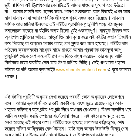
ছুটি
না
দিলে
এই
ট্রিপগুলোর
কোনটিতেই
আমার
যাওয়ার
সুযোগ
হয়ে
উঠতো
না।
আমার
মা
’
মনি
তার
ছেলের
ভরণ
-
পোষণ
সংক্রান্ত
কোন
বিষয়েই
এখন
আর
মাথা
ঘামান
না
যা
আমার
পর্যটক
জীবনকে
খুবই
সহজ
করে
দিয়েছে।
সাদমান
সাদিক
আর
মালিহা
উলফাত
এই
বইটির
প্রাথমিক
পান্ডুলিপি
পড়ে
গঠনমূলক
সমালোচনা
করেছে
যা
বইটির
জন‍্য
ছিলো
খুবই
গুরুত্বপূর্ণ।
মারযুক
রিফাত
তার
অ‍্যাপেল
পেন্সিলের
আঁচড়ে
‘
মাত্র
’
তিনমাস
ব‍্যয়
করে
এই
বইটির
কভার
ডিজাইন
করে
দিয়েছে
যা
অন্তত
আমার
কাছে
বেশ
সুন্দর
বলে
মনে
হয়েছে।
বইটির
দাম
পাঠকের
ক্রয়ক্ষমতার
সাধ‍্যের
মাঝে
রাখতে
আমার
প্রকাশক
তাসনূভা
আপু
পান্ডুলিপি
থেকে
বেশ
কয়েকটি
গল্প
বাদ
দিতে
বাধ‍্য
করেছেন
তার
জন‍্য
আমি
নির্লজ্জের
মতো
যাবতীয়
দোষ
তার
উপর
চাপিয়ে
দিচ্ছি।
সেই
গল্পগুলো
পড়তে
চাইলে
আপনি
আমার
ব্লগসাইট
www.shamirmontazid.com
এ
ঘুরে
আসতে
পারেন।
এই
বইটির
প্রতিটি
অধ‍্যায়
লেখা
হয়েছে
পরবর্তী
কোন
অধ‍্যায়ের
লোকেশনে
বসে।
আমার
ভ্রমণ
জীবনের
তাই
একটা
বড়
অংশ
জুড়ে
রয়েছে
নতুন
কোন
শহরের
কফিশপে
বসে
ঘন্টার
পর
ঘন্টা
লিখে
যাওয়ার
রেওয়াজ।
বিগত
সাতদিন
ধরে
আমি
অবস্থান
করছি
স্পেনের
বার্সেলোনা
শহরে।
এই
বইয়ের
অনন্ত
২৫
%
লেখা
হয়েছে
এই
শহরে
বসে।
বইটির
শুরু
হয়েছে
নেপালের
কাঠমন্ডুতে
,
শেষ
হয়েছে
দক্ষিণ
আফ্রিকার
কেপ
টাউনে।
তাই
বলে
আমার
উড়াউড়ি
কিন্তু
শেষ
হয়ে
যায়নি।
হাইজেনবার্গ
এখনো
উড়ছে।
সেই
গল্পগুলো
ভবিষ‍্যতের