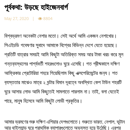
পূর্বকথা: উড়ছে হাইজেনবার্গ
May 27, 2020 |
8804
বিশ্বভ্রমণ
অনেকটা
নেশার
মতো।
সেই
অর্থে
আমি
একজন
নেশাখোর।
পিএইচডি
গবেষণার
সুবাদে
আমাকে
বিশ্বের
বিভিন্ন
দেশে
যেতে
হয়েছে।
প্রতিটি
যাত্রার
সময়ই
আমি
কিছুটা
অতিরিক্ত
সময়
আর
টাকা
খরচ
করে
মূল
গন্তব‍্যস্থলের
পার্শ্ববর্তী
শহরগুলোও
ঘুরে
এসেছি।
গত
গ্রীষ্মকালে
দক্ষিণ
আফ্রিকার
প্রেটোরিয়া
শহরে
গিয়েছিলাম
কিছু
এক্সপেরিমেন্টের
জন‍্য।
শত
ব‍্যস্ততার
মাঝেও
মাত্র
২
ঘন্টার
বিমান
দূরত্বে
অবস্থিত
কেপ
টাউন
শহরটি
,
ঘুরে
আসার
লোভ
আমি
কিছুতেই
সামলাতে
পারলাম
না।
তাই
বলা
যেতেই
,
পারে
মানুষ
হিসেবে
আমি
কিছুটা
লোভী
প্রকৃতির।
আমার
ভ্রমণের
শুরু
দক্ষিণ
এশিয়ার
দেশগুলোতে।
শুরুতে
ভারত
,
নেপাল
,
ভূটান
আর
থাইল‍্যান্ড
ঘুরে
প্রাথমিক
ব‍্যাপারগুলোতে
অভ‍্যস্ত
হয়ে
উঠেছি।
এরপর