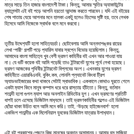
মাত্র
সাড়ে
তিন
হাজার
বাংলাদেশী
টাকা।
কিন্তু
,
আমার
স্মৃতির
অ‍্যাকাউন্টের
ব‍্যালেন্সটা
এই
বই
পড়ে
আপনি
হয়তো
আন্দাজ
করতে
পারবেন।
যদি
এই
বইয়ের
শেষ
পাতায়
যেয়ে
আপনার
মনে
হালকা
একটু
হলেও
হিংসের
সৃষ্টি
হয়
,
তবে
লেখক
হিসেবে
আমি
নিজেকে
স্বার্থক
বলে
মনে
করবো।
তৃতীয়
উদ্দেশ‍্যটি
হলো
সাহিত‍্যচর্চা।
ছোটবেলায়
আমি
অন্নদাশঙ্কর
রায়ের
লেখা
“
পারী
”
গল্পটি
পড়ে
প‍্যারিস
যাবার
স্বপ্নে
বিভোর
হয়েছিলাম।
কিন্তু
,
আমাদের
বাংলা
সাহিত‍্যে
খুব
বেশী
ভ্রমণ
কাহিনীর
বই
এখন
আর
পাওয়া
যায়
না।
যে
গুটি
কয়েক
বই
আমি
পড়েছি
তাও
ইন্টারনেট
যুগের
পূর্বে
লেখা
হয়েছে।
ভ্রমণ
আজকের
পৃথিবীর
ইন্টারনেট
বিপ্লবের
অংশ।
এখনকার
যুগের
ভ্রমণ
কাহিনীতে
এয়ারবিএনবি
,
বুকিং
.
কম
,
লোনলি
প্ল‍্যানেট
কিংবা
ট্রিপ
অ‍্যাডভাইজারের
কথা
থাকবে
সেটাই
স্বাভাবিক।
এককালে
কোথাও
ঘুরতে
গেলে
একটা
ম‍্যাপ
কিনে
মানুষ
ক‍ম্পাস
ধরে
ধরে
রাস্তায়
হাঁটতো।
কিন্তু
,
বর্তমান
শতাব্দী
হলো
গুগল
ম‍্যাপ
আর
অনলাইন
রিভিউের
যুগ।
এখন
ভ্রমণের
প্রতিটি
ধাপই
চলে
এসেছে
ডিজিটাল
মাধ‍্যমে।
তাই
ভ্রমণকাহিনীর
গল্পেও
এই
ডিজিটাল
ছোঁয়া
থাকা
উচিত
বলে
আমি
মনে
করি।
তাই
, “
উড়ছে
হাইজেনবার্গ
”
হলো
একবিংশ
শতাব্দীর
এক
মিলেনিয়াল
যুবকের
ডিজিটাল
যাত্রার
উপাখ‍্যান।
এই
বই
প্রকাশের
পেছনে
কিছু
মানুষের
অবদান
অসামান‍্য।
আমার
বস
সাজিয়া