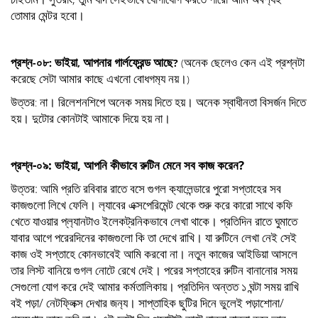
তোমার মেন্টর হবো।
প্রশ্ন
০৮
ভাইয়া
আপনার
গার্লফ্রেন্ড
আছে
অনেক
ছেলেও
কেন
এই
প্রশ্নটা
-
:
,
?
(
করেছে
সেটা
আমার
কাছে
এখনো
বোধগম‍্য
নয়।
)
উত্তর
না।
রিলেশনশিপে
অনেক
সময়
দিতে
হয়।
অনেক
স্বাধীনতা
বিসর্জন
দিতে
:
হয়।
দুটোর
কোনটাই
আমাকে
দিয়ে
হয়
না।
প্রশ্ন-০৯: ভাইয়া, আপনি কীভাবে রুটিন মেনে সব কাজ করেন?
উত্তর: আমি প্রতি রবিবার রাতে বসে গুগল ক‍্যালেন্ডারে পুরো সপ্তাহের সব
কাজগুলো লিখে ফেলি। ল‍্যাবের এক্সপেরিমেন্ট থেকে শুরু করে কারো সাথে কফি
খেতে যাওয়ার প্ল‍্যানটাও ইলেকট্রনিকভাবে লেখা থাকে। প্রতিদিন রাতে ঘুমাতে
যাবার আগে পরেরদিনের কাজগুলো কি তা দেখে রাখি। যা রুটিনে লেখা নেই সেই
কাজ ওই সপ্তাহে কোনভাবেই আমি করবো না। নতুন কাজের আইডিয়া আসলে
তার লিস্ট বানিয়ে গুগল নোটে রেখে দেই। পরের সপ্তাহের রুটিন বানানোর সময়
সেগুলো যোগ করে দেই আমার কর্মতালিকায়। প্রতিদিন অন্তত ১ ঘন্টা সময় রাখি
বই পড়া/ নেটফ্লিক্স দেখার জন‍্য। সাপ্তাহিক ছুটির দিনে ভুলেই পড়াশোনা/