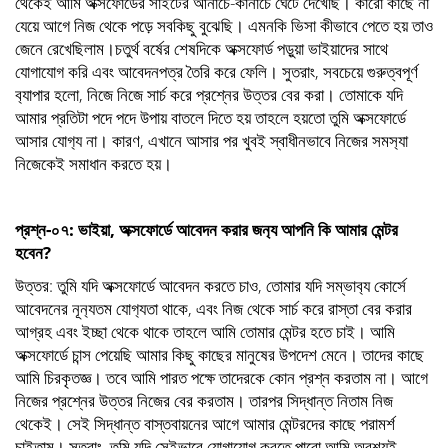
থেকেই আমি অক্সফোর্ডের সাইটের আনাচে-কানাচে ঘেটেঁ দেখেছি। কারো কাছে না
যেয়ে আগে নিজ থেকে পড়ে সবকিছু বুঝেছি। এমনকি ভিসা কীভাবে পেতে হয় তাও
জেনে রেখেছিলাম।চতুর্থ বর্ষের শেষদিকে অক্সফোর্ড পড়ুয়া ভাইয়াদের সাথে
যোগাযোগ করি এবং আবেদনপত্র তৈরি করে ফেলি। সুতরাং, সবচেয়ে গুরুত্বপূর্ণ
ব‍্যাপার হলো, নিজে নিজে সার্চ করে প্রশ্নের উত্তর বের করা। তোমাকে যদি
আমার প্রতিটা পদে পদে উপায় বাতলে দিতে হয় তাহলে হয়তো তুমি অক্সফোর্ডে
আসার যোগ‍্য না। কারণ, এখানে আসার পর খুবই স্বাধীনভাবে নিজের সমস‍্যা
নিজেকেই সমাধান করতে হয়।
প্রশ্ন-০৭: ভাইয়া, অক্সফোর্ডে আবেদন করার জন‍্য আপনি কি আমার মেন্টর
হবেন?
উত্তর: তুমি যদি অক্সফোর্ডে আবেদন করতে চাও, তোমার যদি সম্ভাব‍্য কোর্সে
আবেদনের নূন‍্যতম যোগ‍্যতা থাকে, এবং নিজ থেকে সার্চ করে রাস্তা বের করার
আগ্রহ এবং ইচ্ছা থেকে থাকে তাহলে আমি তোমার মেন্টর হতে চাই। আমি
অক্সফোর্ডে চান্স পেয়েছি আমার কিছু কাছের মানুষের উপদেশ মেনে। তাদের কাছে
আমি চিরকৃতজ্ঞ। তবে আমি পারত পক্ষে তাদেরকে কোন প্রশ্ন করতাম না। আগে
নিজের প্রশ্নের উত্তর নিজের বের করতাম। তারপর সিদ্ধান্ত নিতাম নিজ
থেকেই। সেই সিদ্ধান্ত বাস্তবায়নের আগে আমার মেন্টরদের কাছে পরামর্শ
চাইতাম। সুতরাং, তুমি যদি সেইভাবে যোগাযোগ করতে পারো আমি অবশ‍্যই