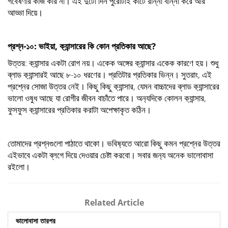
গবেষণার কাজ করি না। এই দুটো দিন পুরোটাই কাটে রান্না বান্না করে আর
আড্ডা দিয়ে।
প্রশ্ন-১০: ভাইয়া, ক‍্যান্সারের কি কোন প্রতিকার আছে?
উত্তর: ক‍্যান্সার একটা রোগ নয়। একেক অঙ্গের ক‍্যান্সার একেক কারণে হয়। শুধু
ব্লাড ক‍্যান্সারই আছে ৮-১০ ধরণের। প্রতিটার প্রতিকার ভিন্ন। সুতরাং, এই
প্রশ্নের সোজা উত্তর নেই। কিছু কিছু ক‍্যান্সার, যেমন বাচ্চাদের ব্লাড ক‍্যান্সারের
ভালো ওষুধ আছে যা রোগীর জীবন বাচাঁতে পারে। অন‍্যদিকে কোলন ক‍্যান্সার,
ফুসফুস ক‍্যান্সারের প্রতিকার করাটা অপেক্ষাকৃত কঠিন।
তোমাদের
প্রশ্নগুলো
পাঠাতে
থাকো। ভবিষ‍্যতে
আরো
কিছু
কমন
প্রশ্নের
উত্তর
এইভাবে
একটা
ব্লগে
দিয়ে
দেওয়ার
চেষ্টা
করবো। সবার
জন‍্য
অনেক
ভালোবাসা
রইলো।
Related Article
ভালোবাসা তারপর