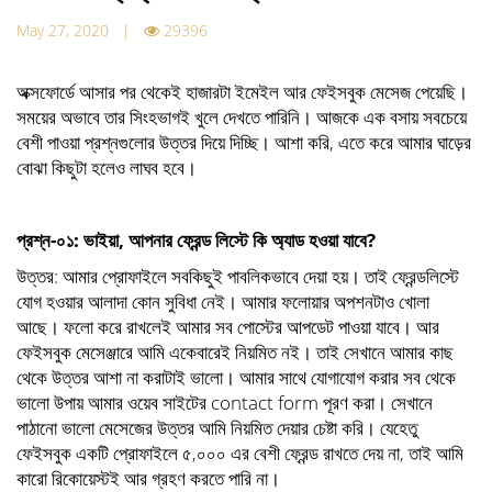
May 27, 2020 |
29396
অক্সফোর্ডে আসার পর থেকেই হাজারটা ইমেইল আর ফেইসবুক মেসেজ পেয়েছি।
সময়ের অভাবে তার সিংহভাগই খুলে দেখতে পারিনি। আজকে এক বসায় সবচেয়ে
বেশী পাওয়া প্রশ্নগুলোর উত্তর দিয়ে দিচ্ছি। আশা করি, এতে করে আমার ঘাড়ের
বোঝা কিছুটা হলেও লাঘব হবে।
প্রশ্ন-০১: ভাইয়া, আপনার ফ্রেন্ড লিস্টে কি অ‍্যাড হওয়া যাবে?
উত্তর: আমার প্রোফাইলে সবকিছুই পাবলিকভাবে দেয়া হয়। তাই ফ্রেন্ডলিস্টে
যোগ হওয়ার আলাদা কোন সুবিধা নেই। আমার ফলোয়ার অপশনটাও খোলা
আছে। ফলো করে রাখলেই আমার সব পোস্টের আপডেট পাওয়া যাবে। আর
ফেইসবুক মেসেঞ্জারে আমি একেবারেই নিয়মিত নই। তাই সেখানে আমার কাছ
থেকে উত্তর আশা না করাটাই ভালো। আমার সাথে যোগাযোগ করার সব থেকে
ভালো উপায় আমার ওয়েব সাইটের contact form পূরণ করা। সেখানে
পাঠানো ভালো মেসেজের উত্তর আমি নিয়মিত দেয়ার চেষ্টা করি। যেহেতু
ফেইসবুক একটি প্রোফাইলে ৫,০০০ এর বেশী ফ্রেন্ড রাখতে দেয় না, তাই আমি
কারো রিকোয়েস্টই আর গ্রহণ করতে পারি না।