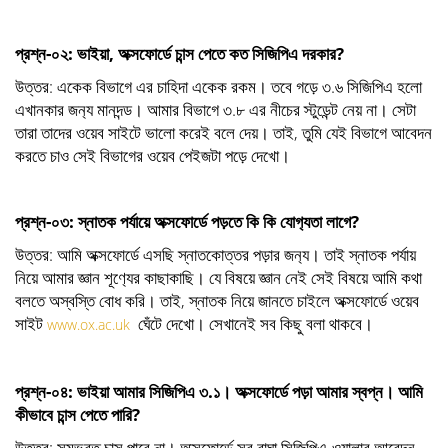
প্রশ্ন-০২: ভাইয়া, অক্সফোর্ডে চান্স পেতে কত সিজিপিএ দরকার?
উত্তর: একেক বিভাগে এর চাহিদা একেক রকম। তবে গড়ে ৩.৬ সিজিপিএ হলো
এখানকার জন‍্য মানদন্ড। আমার বিভাগে ৩.৮ এর নীচের স্টুডেন্ট নেয় না। সেটা
তারা তাদের ওয়েব সাইটে ভালো করেই বলে দেয়। তাই, তুমি যেই বিভাগে আবেদন
করতে চাও সেই বিভাগের ওয়েব পেইজটা পড়ে দেখো।
প্রশ্ন-০৩: স্নাতক পর্যায়ে অক্সফোর্ডে পড়তে কি কি যোগ‍্যতা লাগে?
উত্তর: আমি অক্সফোর্ডে এসছি স্নাতকোত্তর পড়ার জন‍্য। তাই স্নাতক পর্যায়
নিয়ে আমার জ্ঞান শূণ‍্যের কাছাকাছি। যে বিষয়ে জ্ঞান নেই সেই বিষয়ে আমি কথা
বলতে অস্বস্তি বোধ করি। তাই, স্নাতক নিয়ে জানতে চাইলে অক্সফোর্ডে ওয়েব
সাইট
ঘেঁটে দেখো। সেখানেই সব কিছু বলা থাকবে।
www.ox.ac.uk
প্রশ্ন-০৪: ভাইয়া আমার সিজিপিএ ৩.১। অক্সফোর্ডে পড়া আমার স্বপ্ন। আমি
কীভাবে চান্স পেতে পারি?
উত্তর: সম্ভবত চান্স পাবে না। অক্সফোর্ডে সব বাঘা সিজিপিএ-ওয়ালার আবেদন