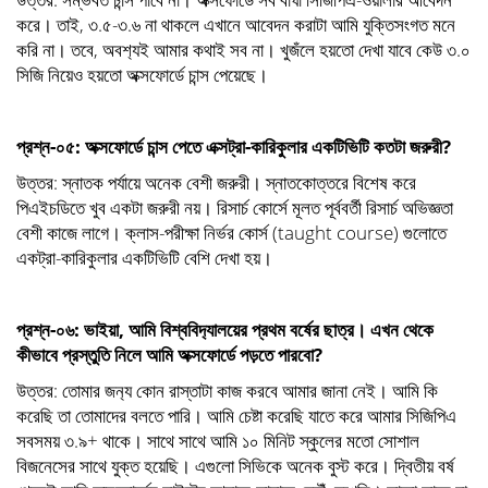
করে। তাই, ৩.৫-৩.৬ না থাকলে এখানে আবেদন করাটা আমি যুক্তিসংগত মনে
করি না। তবে, অবশ‍্যই আমার কথাই সব না। খুজঁলে হয়তো দেখা যাবে কেউ ৩.০
সিজি নিয়েও হয়তো অক্সফোর্ডে চান্স পেয়েছে।
প্রশ্ন-০৫: অক্সফোর্ডে চান্স পেতে এক্সট্রা-কারিকুলার একটিভিটি কতটা জরুরী?
উত্তর: স্নাতক পর্যায়ে অনেক বেশী জরুরী। স্নাতকোত্তরে বিশেষ করে
পিএইচডিতে খুব একটা জরুরী নয়। রিসার্চ কোর্সে মূলত পূর্ববর্তী রিসার্চ অভিজ্ঞতা
বেশী কাজে লাগে। ক্লাস-পরীক্ষা নির্ভর কোর্স (taught course) গুলোতে
একট্রা-কারিকুলার একটিভিটি বেশি দেখা হয়।
প্রশ্ন-০৬: ভাইয়া, আমি বিশ্ববিদ‍্যালয়ের প্রথম বর্ষের ছাত্র। এখন থেকে
কীভাবে প্রস্তুতি নিলে আমি অক্সফোর্ডে পড়তে পারবো?
উত্তর: তোমার জন‍্য কোন রাস্তাটা কাজ করবে আমার জানা নেই। আমি কি
করেছি তা তোমাদের বলতে পারি। আমি চেষ্টা করেছি যাতে করে আমার সিজিপিএ
সবসময় ৩.৯+ থাকে। সাথে সাথে আমি ১০ মিনিট স্কুলের মতো সোশাল
বিজনেসের সাথে যুক্ত হয়েছি। এগুলো সিভিকে অনেক বুস্ট করে। দ্বিতীয় বর্ষ